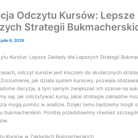
acja Odczytu Kursów: Lepsze
szych Strategii Bukmacherski
/
julio 6, 2026
ytu Kursów: Lepsze Zakłady dla Lepszych Strategii Bukma
zasach, odczyt kursów jest kluczem do skutecznych strateg
Zrozumienie, jak działa system kursowy, pozwala obstawi
dome decyzje, a tym samym zwiększać ich szanse na suk
ymy się, jak odczytywać kursy, jakie strategie zakładów 
dzia mogą pomóc w analizie. Dzięki temu będziemy mogli s
ku bukmacherskim. Poniżej przedstawimy również szczegó
sów.
tu Kursów w Zakładach Bukmacherskich