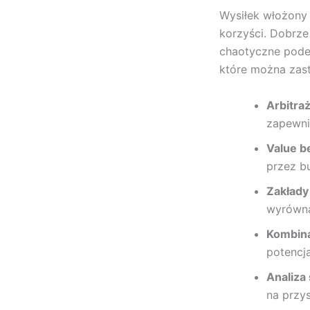
Wysiłek włożony 
korzyści. Dobrz
chaotyczne podejś
które można zas
Arbitraż
zapewni
Value be
przez b
Zakłady
wyrówna
Kombina
potencja
Analiza 
na przys