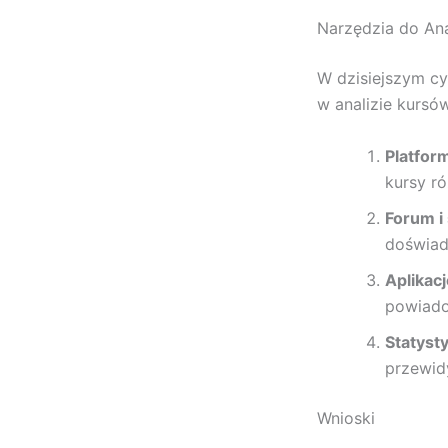
Narzędzia do An
W dzisiejszym cy
w analizie kursów
Platfor
kursy r
Forum i
doświad
Aplikac
powiado
Statysty
przewid
Wnioski