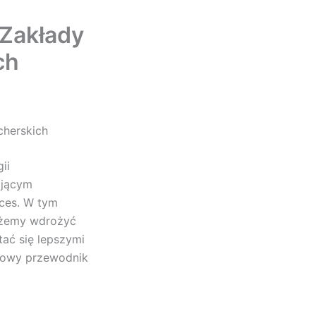
 Zakłady
ch
cherskich
ii
ającym
ces. W tym
możemy wdrożyć
tać się lepszymi
łowy przewodnik