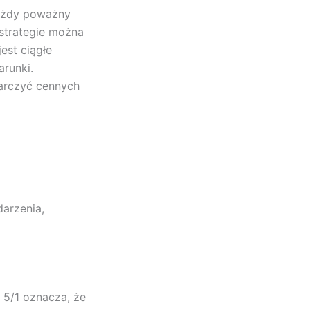
każdy poważny
 strategie można
est ciągłe
arunki.
tarczyć cennych
arzenia,
 5/1 oznacza, że