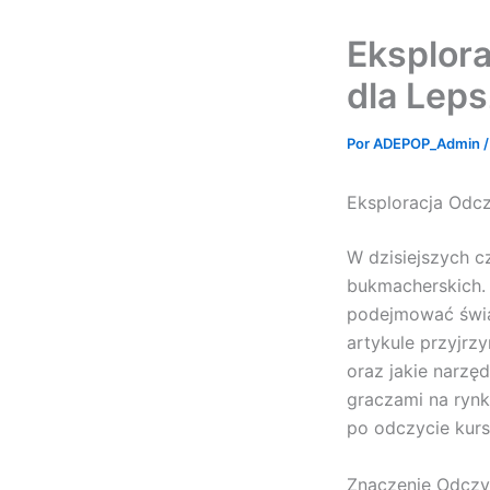
Eksplor
dla Lep
Por
ADEPOP_Admin
Eksploracja Odcz
W dzisiejszych c
bukmacherskich. 
podejmować świa
artykule przyjrz
oraz jakie narzę
graczami na ryn
po odczycie kur
Znaczenie Odczy