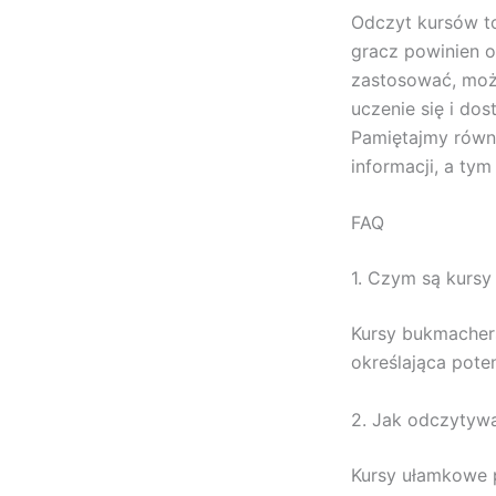
Odczyt kursów t
gracz powinien o
zastosować, możn
uczenie się i do
Pamiętajmy równi
informacji, a t
FAQ
1. Czym są kurs
Kursy bukmacher
określająca poten
2. Jak odczytyw
Kursy ułamkowe p