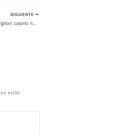
SIGUIENTE
Come trovare i migliori casino non AAMS con bonus
ios están