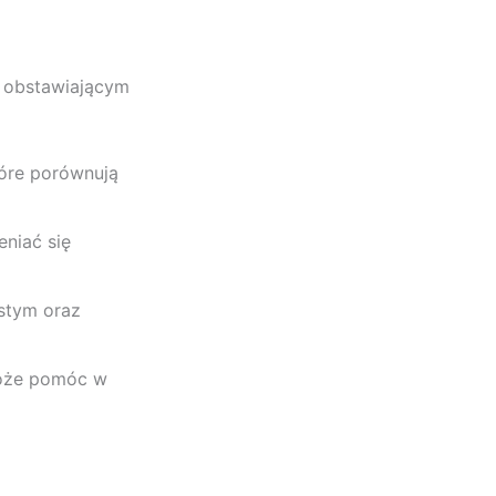
c obstawiającym
tóre porównują
niać się
stym oraz
może pomóc w