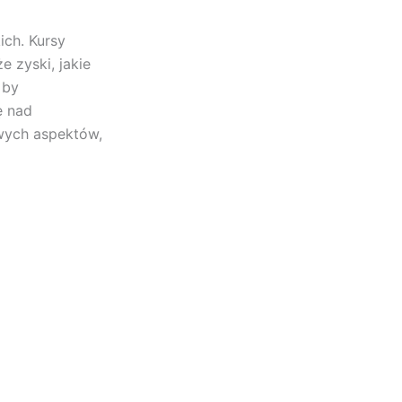
ch. Kursy
 zyski, jakie
 by
ę nad
wych aspektów,