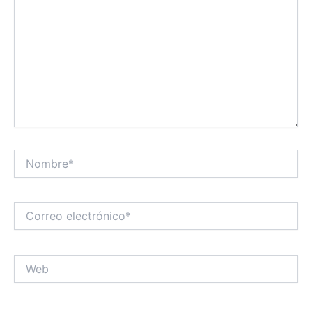
Nombre*
Correo
electrónico*
Web