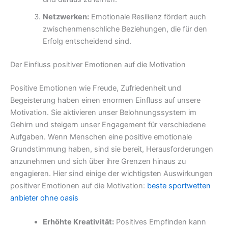
Netzwerken:
Emotionale Resilienz fördert auch
zwischenmenschliche Beziehungen, die für den
Erfolg entscheidend sind.
Der Einfluss positiver Emotionen auf die Motivation
Positive Emotionen wie Freude, Zufriedenheit und
Begeisterung haben einen enormen Einfluss auf unsere
Motivation. Sie aktivieren unser Belohnungssystem im
Gehirn und steigern unser Engagement für verschiedene
Aufgaben. Wenn Menschen eine positive emotionale
Grundstimmung haben, sind sie bereit, Herausforderungen
anzunehmen und sich über ihre Grenzen hinaus zu
engagieren. Hier sind einige der wichtigsten Auswirkungen
positiver Emotionen auf die Motivation:
beste sportwetten
anbieter ohne oasis
Erhöhte Kreativität:
Positives Empfinden kann