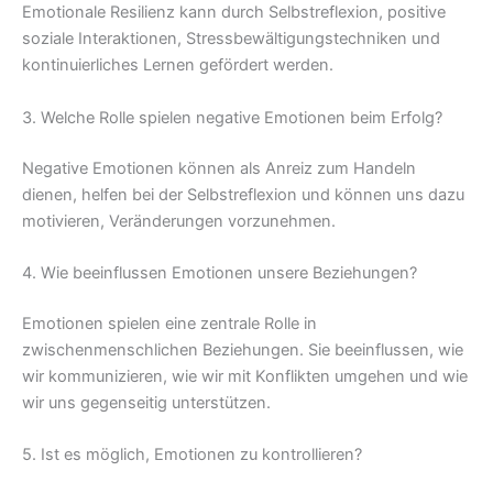
Emotionale Resilienz kann durch Selbstreflexion, positive
soziale Interaktionen, Stressbewältigungstechniken und
kontinuierliches Lernen gefördert werden.
3. Welche Rolle spielen negative Emotionen beim Erfolg?
Negative Emotionen können als Anreiz zum Handeln
dienen, helfen bei der Selbstreflexion und können uns dazu
motivieren, Veränderungen vorzunehmen.
4. Wie beeinflussen Emotionen unsere Beziehungen?
Emotionen spielen eine zentrale Rolle in
zwischenmenschlichen Beziehungen. Sie beeinflussen, wie
wir kommunizieren, wie wir mit Konflikten umgehen und wie
wir uns gegenseitig unterstützen.
5. Ist es möglich, Emotionen zu kontrollieren?