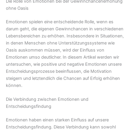
Die Rolle von Emotionen bei der Gewinnchancenerhöhung
ohne Oasis
Emotionen spielen eine entscheidende Rolle, wenn es
darum geht, die eigenen Gewinnchancen in verschiedenen
Lebensbereichen zu erhöhen. Insbesondere in Situationen,
in denen Menschen ohne Unterstützungssysteme wie
Oasis auskommen müssen, wird der Einfluss von
Emotionen umso deutlicher. In diesem Artikel werden wir
untersuchen, wie positive und negative Emotionen unsere
Entscheidungsprozesse beeinflussen, die Motivation
steigern und letztendlich die Chancen auf Erfolg erhöhen
können.
Die Verbindung zwischen Emotionen und
Entscheidungsfindung
Emotionen haben einen starken Einfluss auf unsere
Entscheidungsfindung. Diese Verbindung kann sowohl