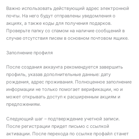
Важно использовать действующий адрес электронной
почты. На него будут отправлены уведомления о
акциях, а также коды для получения подарков.
Проверьте папку со спамом на наличие сообщений в
случае отсутствия писем в основном почтовом ящике.
Заполнение профиля
После создания аккаунта рекомендуется завершить
профиль, указав дополнительные данные: дату
рождения, адрес проживания. Полноценное заполнение
информации не только помогает верификации, но и
может открывать доступ к расширенным акциям и
предложениям.
Следующий шаг – подтверждение учетной записи.
После регистрации придет письмо с ссылкой
активации. После перехода по ссылке профайл станет