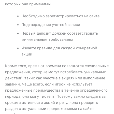
которых они применимы.
Необходимо зарегистрироваться на сайте
Подтверждение учетной записи
Первый депозит должен соответствовать
минимальным требованиям
Изучите правила для каждой конкретной
акции
Кроме того, время от времени появляются специальные
предложения, которые могут потребовать уникальных
действий, таких как участие в акциях или выполнение
заданий. Чаще всего, если игрок не использует
предложенные преимущества в течение определенного
периода, они могут истечь. Поэтому важно следить за
сроками активности акций и регулярно проверять
раздел с актуальными предложениями на сайте