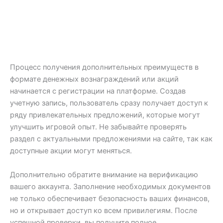
Процесс получения дополнительных преимуществ в
формате денежных вознаграждений или акций
начинается с регистрации на платформе. Создав
учетную запись, пользователь сразу получает доступ к
ряду привлекательных предложений, которые могут
улучшить игровой опыт. Не забывайте проверять
раздел с актуальными предложениями на сайте, так как
доступные акции могут меняться.
Дополнительно обратите внимание на верификацию
вашего аккаунта. Заполнение необходимых документов
не только обеспечивает безопасность ваших финансов,
но и открывает доступ ко всем привилегиям. После
успешной проверки, вы получите полное