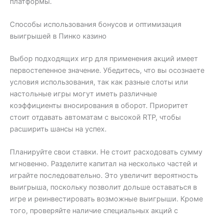
платформы.
Способы использования бонусов и оптимизация
выигрышей в Пинко казино
Выбор подходящих игр для применения акций имеет
первостепенное значение. Убедитесь, что вы осознаете
условия использования, так как разные слоты или
настольные игры могут иметь различные
коэффициенты вносирования в оборот. Приоритет
стоит отдавать автоматам с высокой RTP, чтобы
расширить шансы на успех.
Планируйте свои ставки. Не стоит расходовать сумму
мгновенно. Разделите капитал на несколько частей и
играйте последовательно. Это увеличит вероятность
выигрыша, поскольку позволит дольше оставаться в
игре и реинвестировать возможные выигрыши. Кроме
того, проверяйте наличие специальных акций с