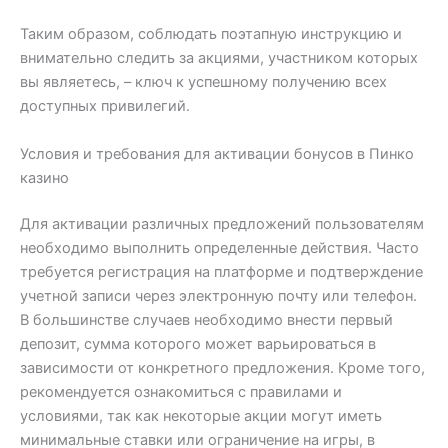
Таким образом, соблюдать поэтапную инструкцию и
внимательно следить за акциями, участником которых
вы являетесь, – ключ к успешному получению всех
доступных привилегий.
Условия и требования для активации бонусов в Пинко
казино
Для активации различных предложений пользователям
необходимо выполнить определенные действия. Часто
требуется регистрация на платформе и подтверждение
учетной записи через электронную почту или телефон.
В большинстве случаев необходимо внести первый
депозит, сумма которого может варьироваться в
зависимости от конкретного предложения. Кроме того,
рекомендуется ознакомиться с правилами и
условиями, так как некоторые акции могут иметь
минимальные ставки или ограничение на игры, в