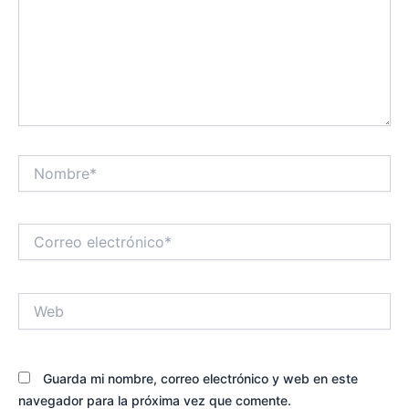
Nombre*
Correo
electrónico*
Web
Guarda mi nombre, correo electrónico y web en este
navegador para la próxima vez que comente.